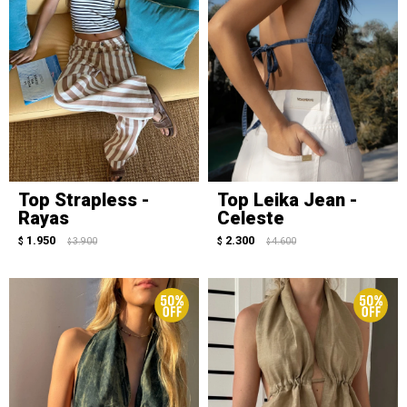
Top Strapless -
Top Leika Jean -
Rayas
Celeste
1.950
2.300
$
3.900
$
4.600
$
$