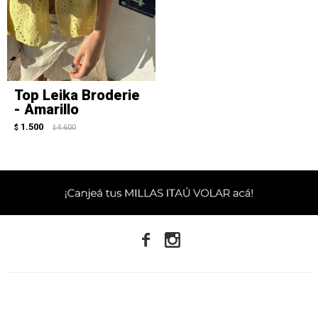
Top Leika Broderie
- Amarillo
1.500
$
4.600
$

