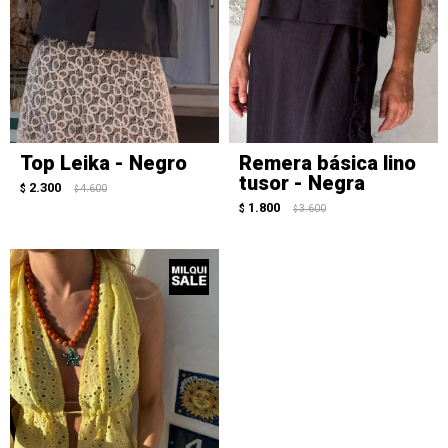
Top Leika - Negro
Remera básica lino
tusor - Negra
2.300
$
4.600
$
1.800
$
3.600
$