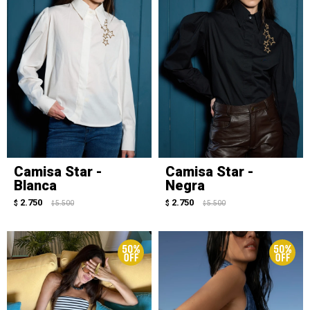
Camisa Star -
Camisa Star -
Blanca
Negra
2.750
2.750
$
5.500
$
5.500
$
$