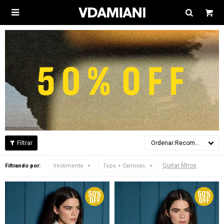

Recomendados
Quitar filtros
Filtrando por:
Vestimenta
Tops + Camisas