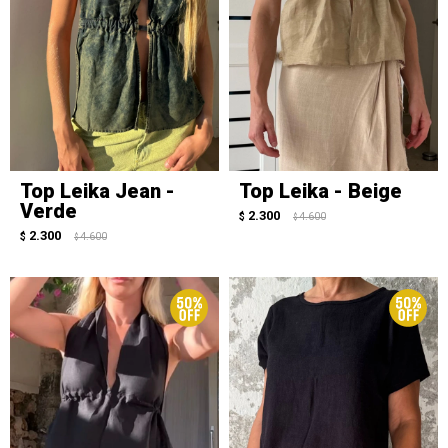
Top Leika Jean -
Top Leika - Beige
Verde
2.300
$
4.600
$
2.300
$
4.600
$