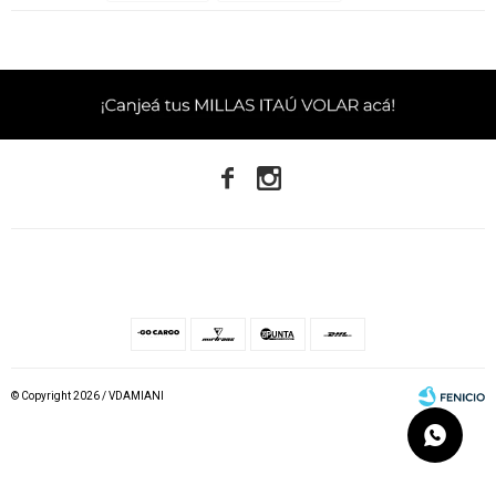


© Copyright 2026 / VDAMIANI