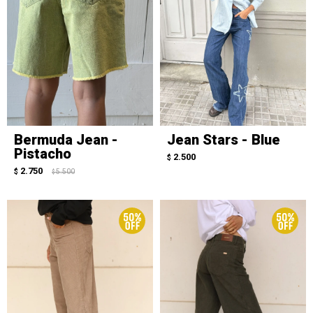
Bermuda Jean -
Jean Stars - Blue
Pistacho
2.500
$
2.750
$
5.500
$