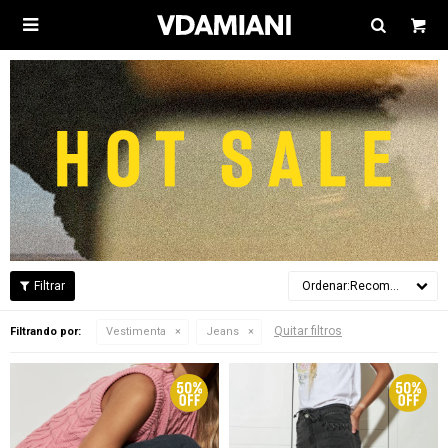

Recomendados
Quitar filtros
Filtrando por:
Vestimenta
Jeans