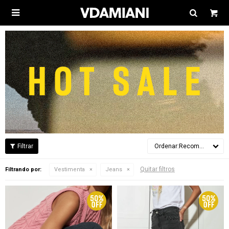

Recomendados
Quitar filtros
Filtrando por:
Vestimenta
Jeans