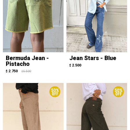
Bermuda Jean -
Jean Stars - Blue
Pistacho
2.500
$
2.750
$
5.500
$