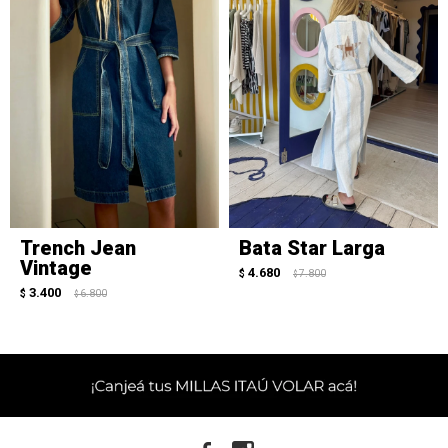
Trench Jean
Bata Star Larga
Vintage
4.680
$
7.800
$
3.400
$
6.800
$