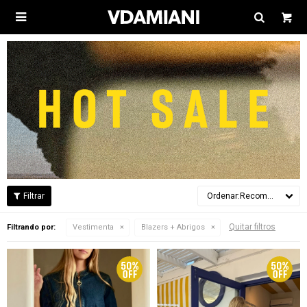

Recomendados
Quitar filtros
Filtrando por:
Vestimenta
Blazers + Abrigos