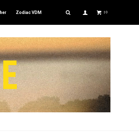
her
Zodiac VDM
0
$