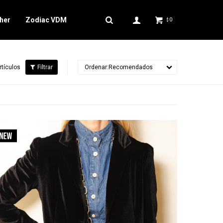
her
Zodiac VDM
0
$
rtículos
Recomendados