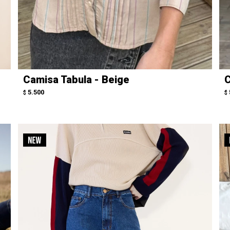
Camisa Tabula - Beige
C
5.500
$
$