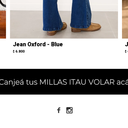
Jean Oxford - Blue
J
6.800
$
$

