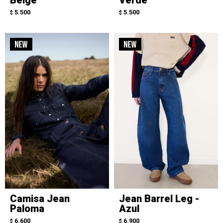
5.500
5.500
$
$
Camisa Jean
Jean Barrel Leg -
Paloma
Azul
6.600
6.900
$
$