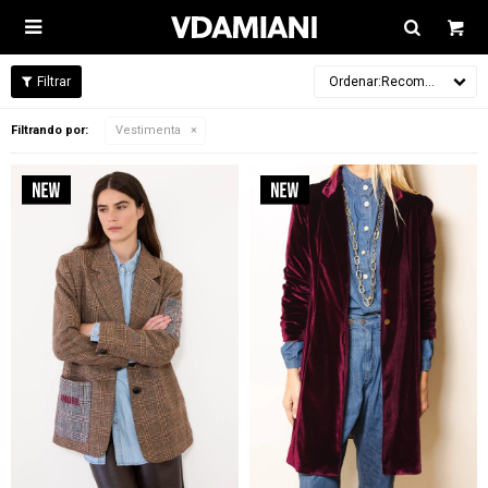

Recomendados
Filtrando por:
Vestimenta