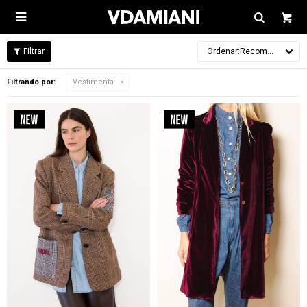

Recomendados
Filtrando por:
Vestimenta