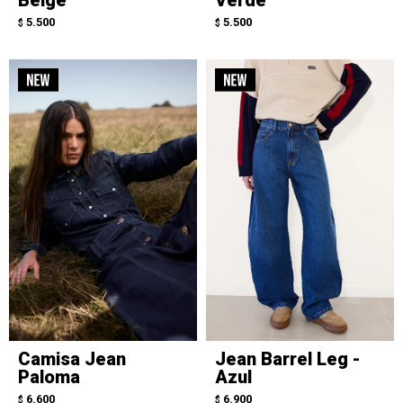
5.500
5.500
$
$
Camisa Jean
Jean Barrel Leg -
Paloma
Azul
6.600
6.900
$
$