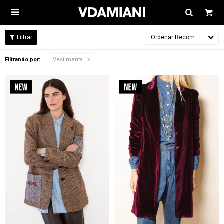

Recomendados
Filtrando por:
Vestimenta