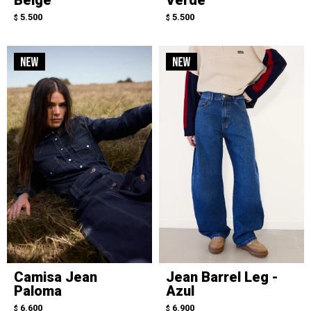
5.500
5.500
$
$
Camisa Jean
Jean Barrel Leg -
Paloma
Azul
6.600
6.900
$
$