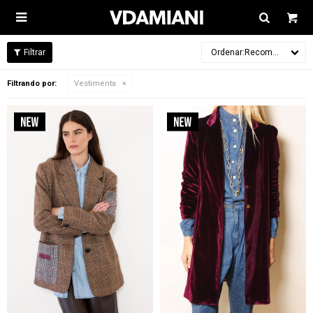

Recomendados
Filtrando por:
Vestimenta