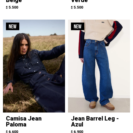
5.500
5.500
$
$
Camisa Jean
Jean Barrel Leg -
Paloma
Azul
6.600
6.900
$
$