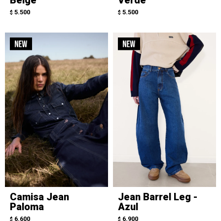
5.500
5.500
$
$
Camisa Jean
Jean Barrel Leg -
Paloma
Azul
6.600
6.900
$
$