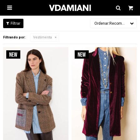

Recomendados
Filtrando por:
Vestimenta