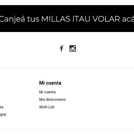


Mi cuenta
Mi cuenta
Mis direcciones
es
Wish List
mpra