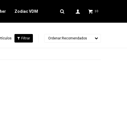
her
Zodiac VDM
0
$
rtículos
Recomendados