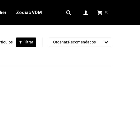
her
Zodiac VDM
0
$
rtículos
Recomendados