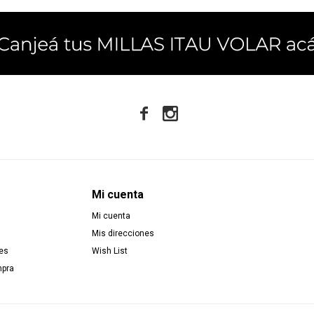


Mi cuenta
Mi cuenta
Mis direcciones
es
Wish List
mpra