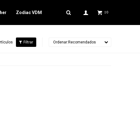
her
Zodiac VDM
0
$
rtículos
Recomendados