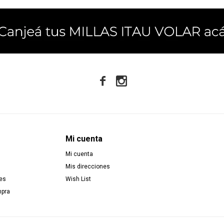


Mi cuenta
Mi cuenta
Mis direcciones
es
Wish List
mpra