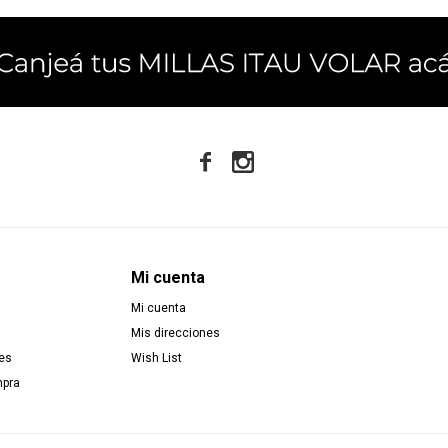


Mi cuenta
Mi cuenta
Mis direcciones
es
Wish List
mpra