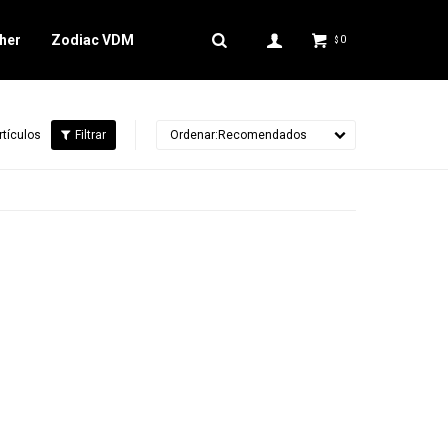
her
Zodiac VDM
0
$
rtículos
Recomendados