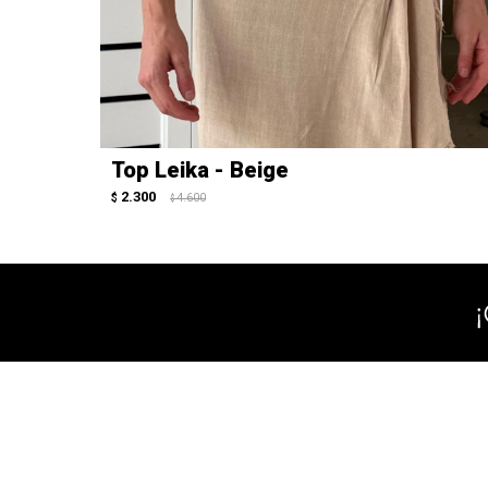
Top Leika - Beige
2.300
$
4.600
$