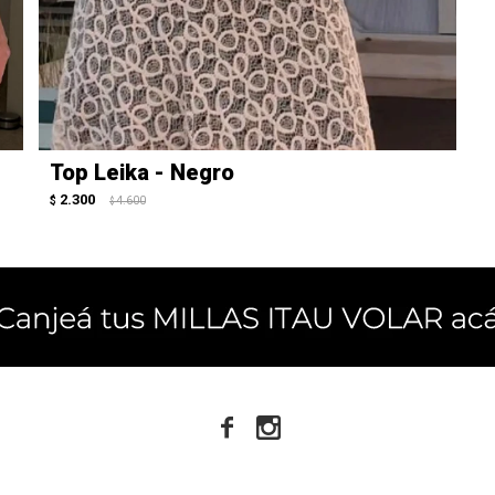
Top Leika - Negro
2.300
$
4.600
$

