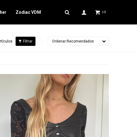
her
Zodiac VDM
0
$
rtículos
Recomendados