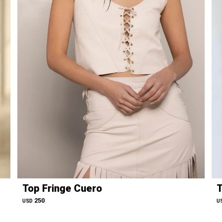
Top Fringe Cuero
T
250
USD
U