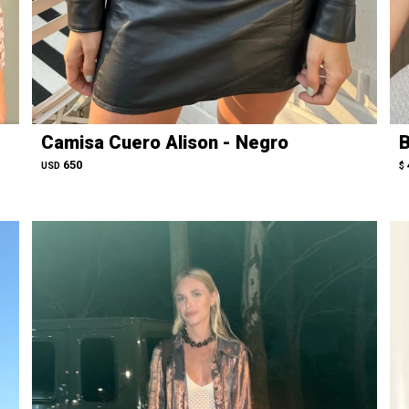
Camisa Cuero Alison - Negro
B
650
USD
$