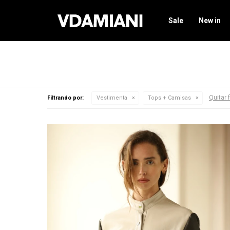
Sale
New in
Quitar f
Filtrando por:
Vestimenta
Tops + Camisas