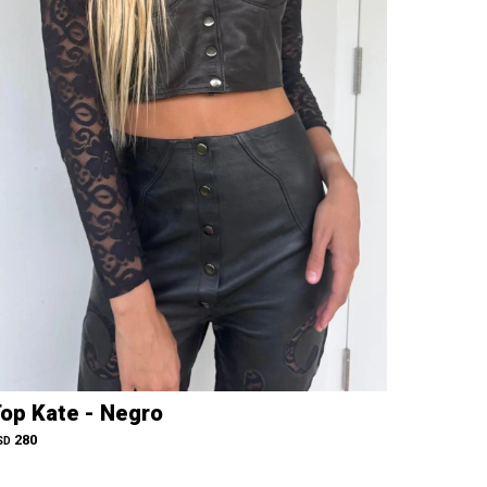
op Kate - Negro
280
SD