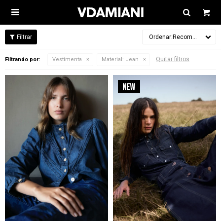

Recomendados
Quitar filtros
Filtrando por:
Vestimenta
Material:
Jean