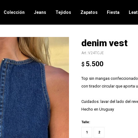
Colección
Jeans
Tejidos
Zapatos
Fiesta
Leat
denim vest
V24TCJE
5.500
$
Top sin mangas confeccionado e
con tirador circular que aporta
Cuidados: lavar del lado del rev
Hecho en Uruguay
Talle:
1
2