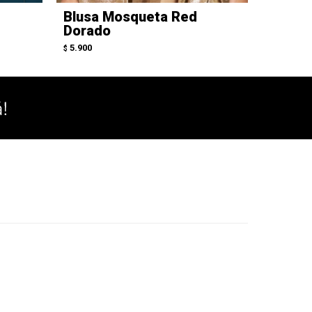
Blusa Mosqueta Red
Camisa
Dorado
5.900
$
5.900
$