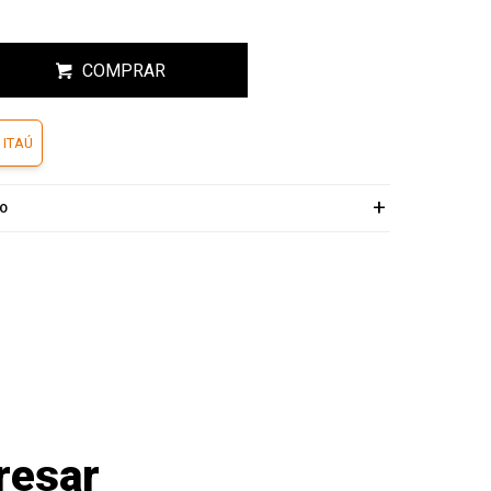
COMPRAR
 ITAÚ
ÍO
resar