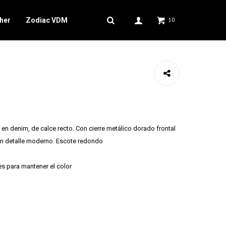
her
Zodiac VDM
0
$
n denim, de calce recto. Con cierre metálico dorado frontal
 un detalle moderno. Escote redondo
es para mantener el color