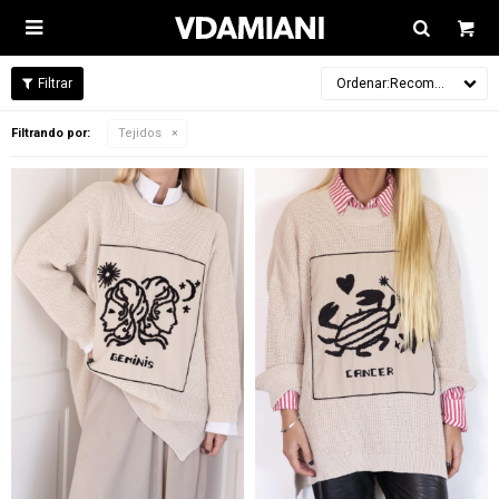

Recomendados
Filtrando por:
Tejidos