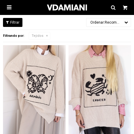

Recomendados
Filtrando por:
Tejidos