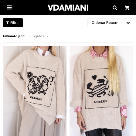

Recomendados
Filtrando por:
Tejidos