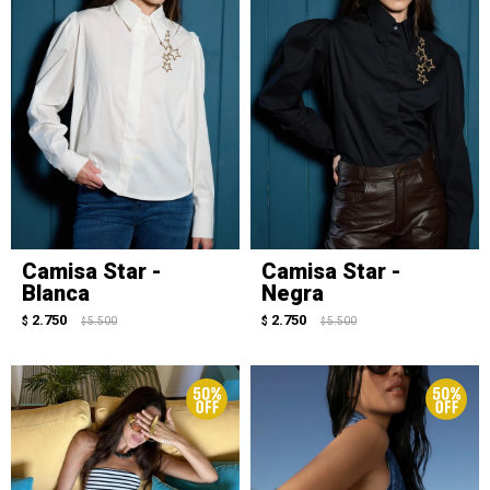
Camisa Star -
Camisa Star -
Blanca
Negra
2.750
2.750
$
5.500
$
5.500
$
$