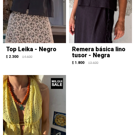
Top Leika - Negro
Remera básica lino
tusor - Negra
2.300
$
4.600
$
1.800
$
3.600
$