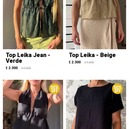
Top Leika Jean -
Top Leika - Beige
Verde
2.300
$
4.600
$
2.300
$
4.600
$