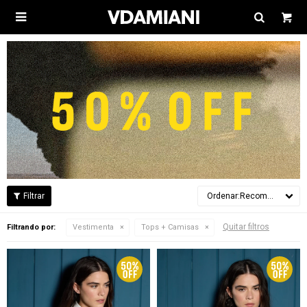

Recomendados
Quitar filtros
Filtrando por:
Vestimenta
Tops + Camisas