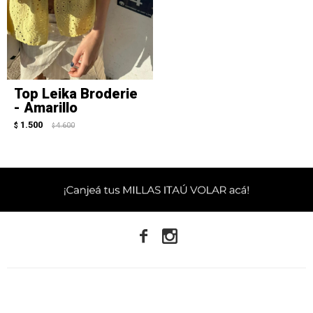
Top Leika Broderie
- Amarillo
1.500
$
4.600
$

