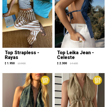
Top Strapless -
Top Leika Jean -
Rayas
Celeste
1.950
2.300
$
3.900
$
4.600
$
$