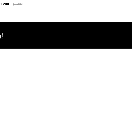
3.200
6.400
$