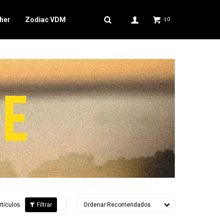
her
Zodiac VDM
0
$
rtículos
Recomendados