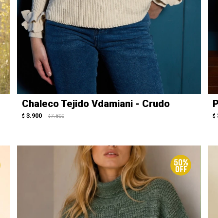
Chaleco Tejido Vdamiani - Crudo
P
3.900
$
7.800
$
$