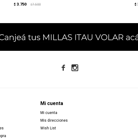
3.750
$
7.500
$
$


Mi cuenta
Mi cuenta
Mis direcciones
es
Wish List
mpra