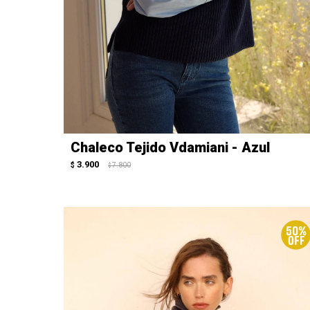
Chaleco Tejido Vdamiani - Azul
3.900
$
7.800
$