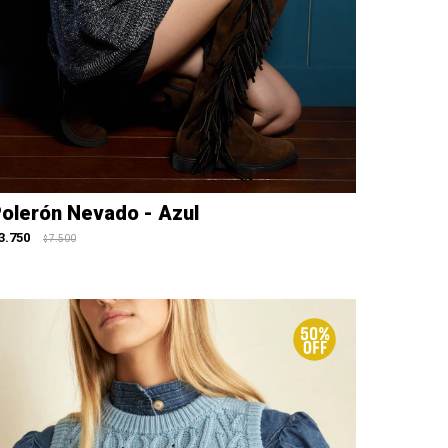
olerón Nevado - Azul
3.750
7.500
$