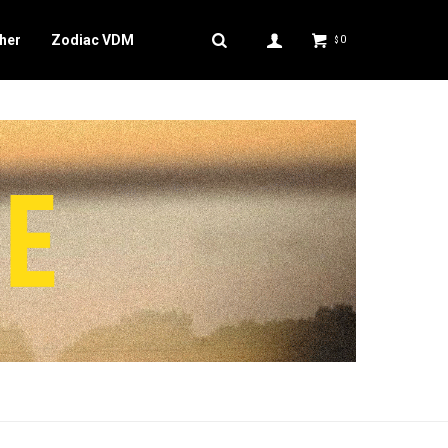
her
Zodiac VDM
0
$