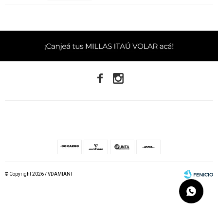


© Copyright 2026 / VDAMIANI