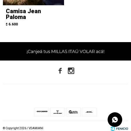
Camisa Jean
Paloma
6.600
$


© Copyright 2026 / VDAMIANI