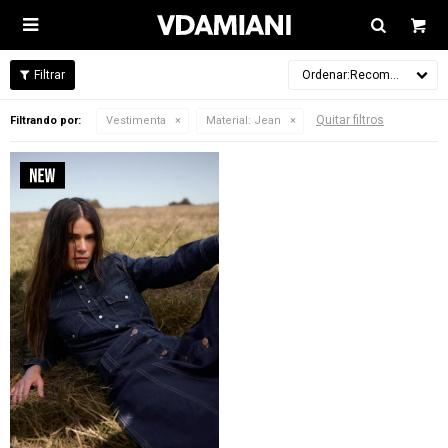

Recomendados
Quitar filtros
Filtrando por:
Vestimenta
Material:
Jean