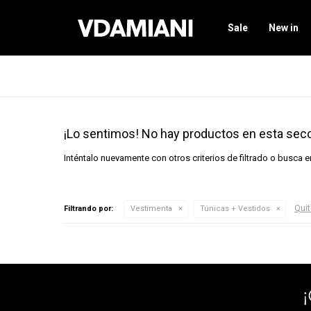
Sale
New in
¡Lo sentimos! No hay productos en esta secc
Inténtalo nuevamente con otros criterios de filtrado o busca 
Quit
Filtrando por:
Vestimenta
Túnicas + Vestidos