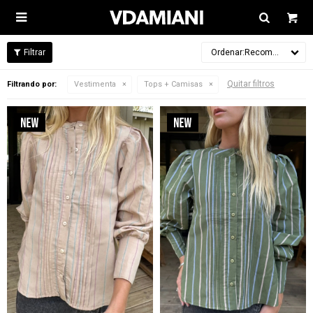

Recomendados
Quitar filtros
Filtrando por:
Vestimenta
Tops + Camisas