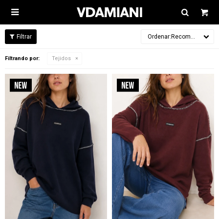

Recomendados
Filtrando por:
Tejidos