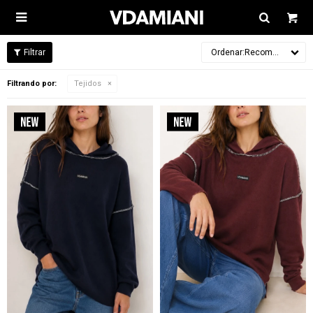

Recomendados
Filtrando por:
Tejidos