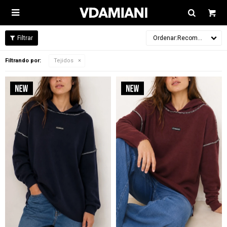

Recomendados
Filtrando por:
Tejidos