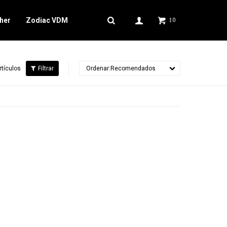
her
Zodiac VDM
0
$
rtículos
Recomendados