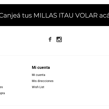


Mi cuenta
Mi cuenta
Mis direcciones
es
Wish List
mpra