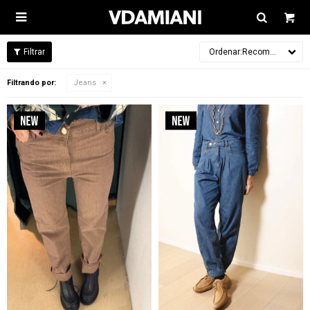

Recomendados
Filtrando por:
Jeans