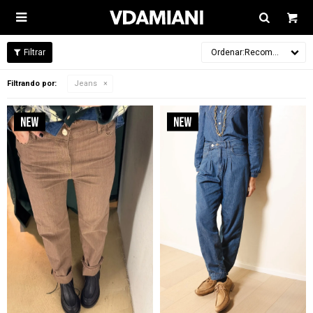

Recomendados
Filtrando por:
Jeans