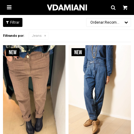

Recomendados
Filtrando por:
Jeans