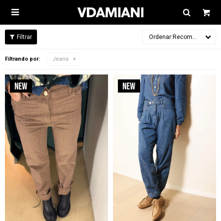

Recomendados
Filtrando por:
Jeans