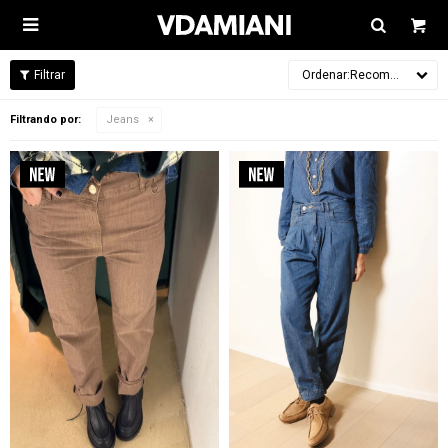

Recomendados
Filtrando por:
Jeans