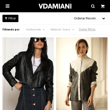

Recomendados
Quitar filtros
Filtrando por:
Vestimenta
Material:
Cuero