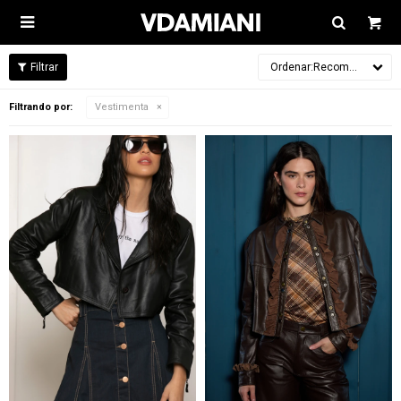

Recomendados
Filtrando por:
Vestimenta