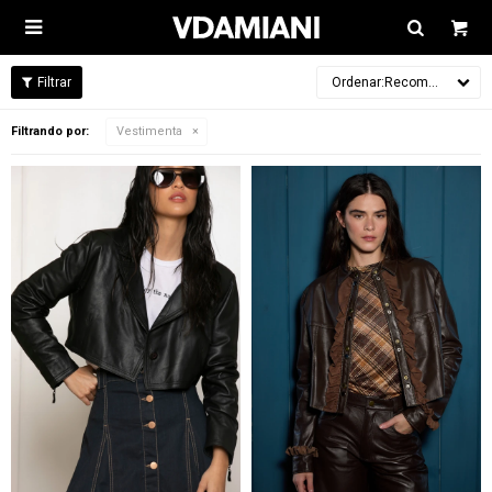

Recomendados
Filtrando por:
Vestimenta