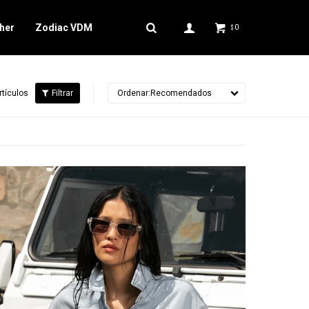
her
Zodiac VDM
0
$
rtículos
Recomendados