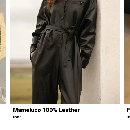
Mameluco 100% Leather
F
1.000
USD
U