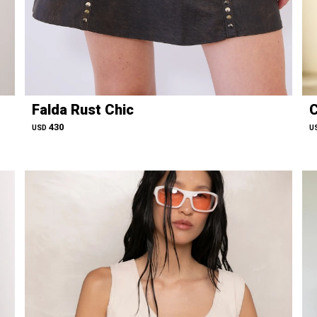
Falda Rust Chic
C
430
USD
U