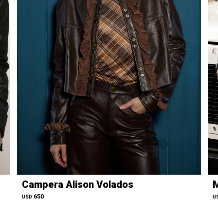
Campera Alison Volados
M
650
USD
U