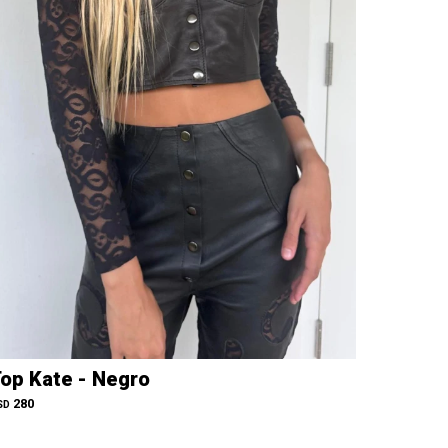
op Kate - Negro
280
SD