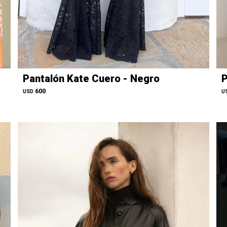
Pantalón Kate Cuero - Negro
P
600
USD
U