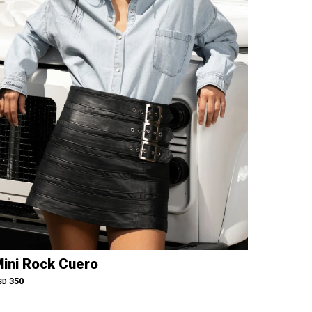
ini Rock Cuero
350
SD