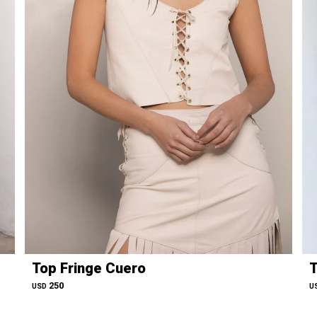
Top Fringe Cuero
T
250
USD
U