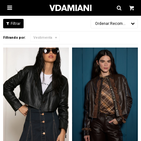

Recomendados
Filtrando por:
Vestimenta