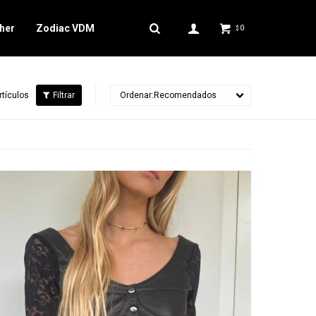
her
Zodiac VDM
0
$
rtículos
Recomendados