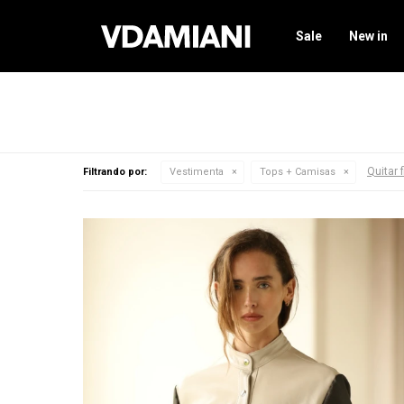
Sale
New in
Quitar f
Filtrando por:
Vestimenta
Tops + Camisas