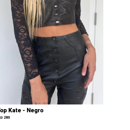
op Kate - Negro
280
SD