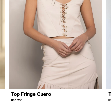
Top Fringe Cuero
T
250
USD
U