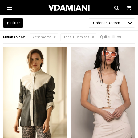

Recomendados
Quitar filtros
Filtrando por:
Vestimenta
Tops + Camisas