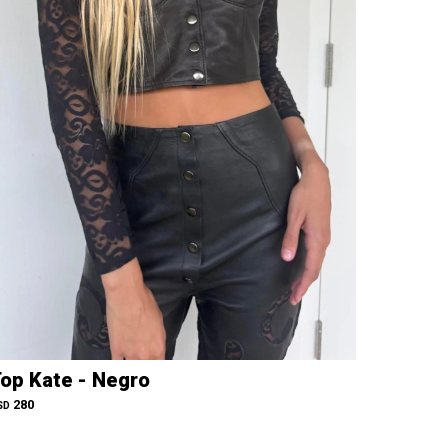
op Kate - Negro
280
SD