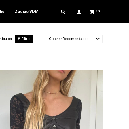
her
Zodiac VDM
0
$
rtículos
Recomendados