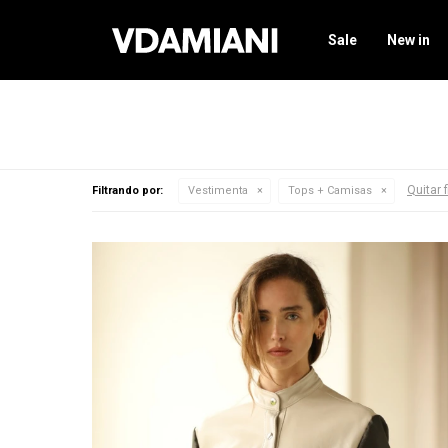
Sale
New in
Quitar f
Filtrando por:
Vestimenta
Tops + Camisas