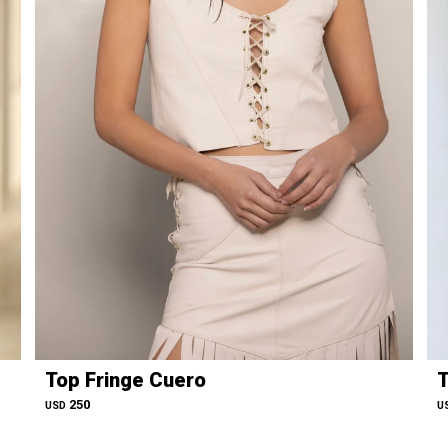
Top Fringe Cuero
T
250
USD
U