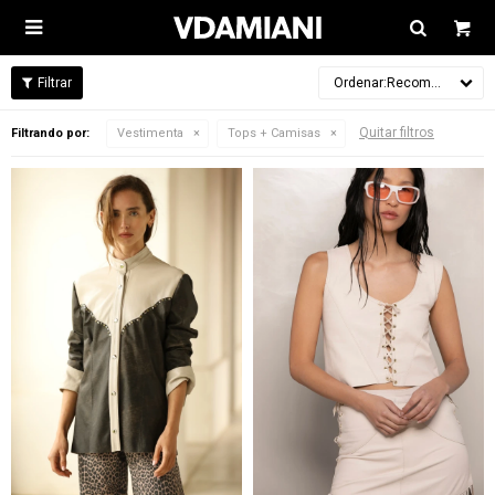

Recomendados
Quitar filtros
Filtrando por:
Vestimenta
Tops + Camisas