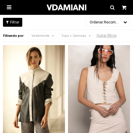

Recomendados
Quitar filtros
Filtrando por:
Vestimenta
Tops + Camisas