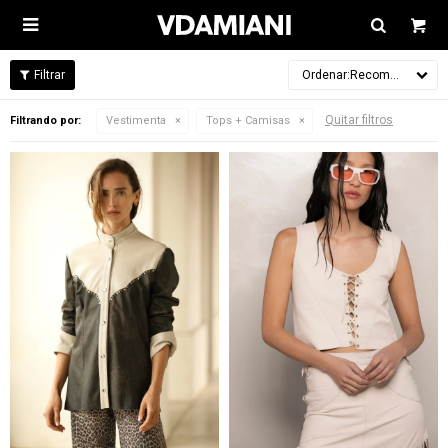

Recomendados
Quitar filtros
Filtrando por:
Vestimenta
Tops + Camisas