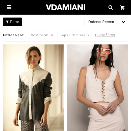

Recomendados
Quitar filtros
Filtrando por:
Vestimenta
Tops + Camisas